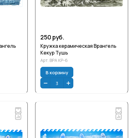
250 руб.
ангель
Кружка керамическая Врангель
Кекур Тушь
Арт.
ВРА КР-6
В корзину