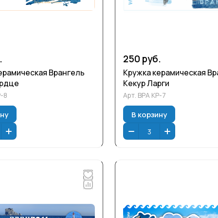
.
250 руб.
ерамическая Врангель
Кружка керамическая Вр
ердце
Кекур Ларги
Р-8
Арт.
ВРА КР-7
ину
В корзину