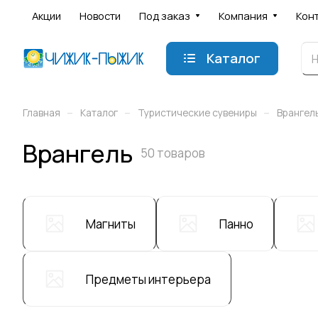
Акции
Новости
Под заказ
Компания
Кон
Каталог
–
–
–
Главная
Каталог
Туристические сувениры
Врангел
Врангель
50 товаров
Магниты
Панно
Предметы интерьера