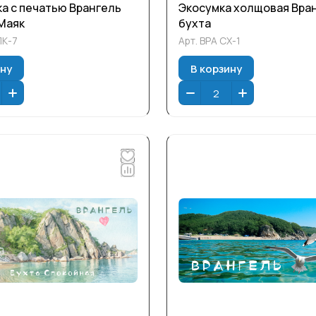
а с печатью Врангель
Экосумка холщовая Вра
Маяк
бухта
ПК-7
Арт.
ВРА СХ-1
ину
В корзину