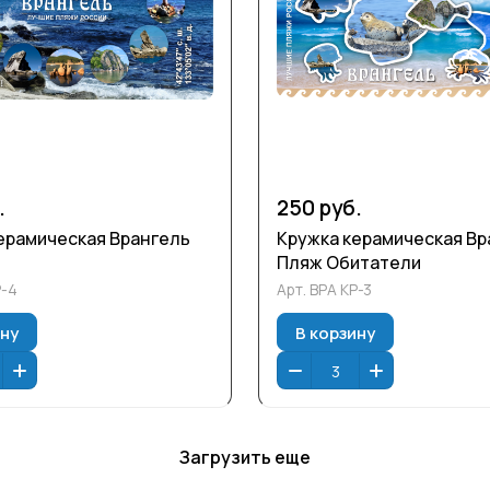
.
250 руб.
ерамическая Врангель
Кружка керамическая Вр
Пляж Обитатели
Р-4
Арт.
ВРА КР-3
ину
В корзину
Загрузить еще