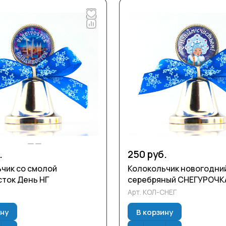
.
250 руб.
чик со смолой
Колокольчик новогодни
ток День НГ
серебряный СНЕГУРОЧК
Арт.
КОЛ-СНЕГ
ину
В корзину