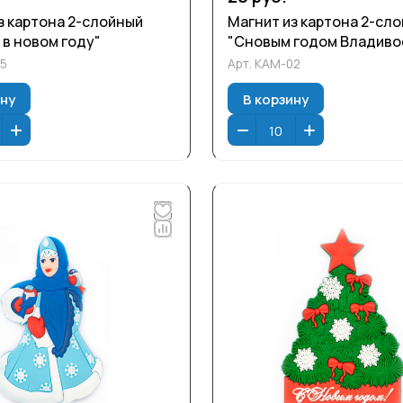
з картона 2-слойный
Магнит из картона 2-сл
 в новом году"
"Сновым годом Владиво
5
Арт.
КАМ-02
ину
В корзину