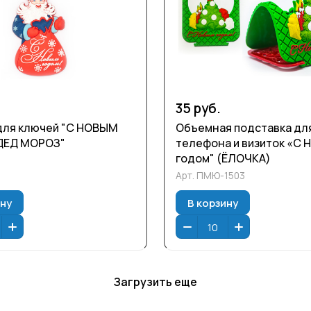
35 руб.
для ключей "С НОВЫМ
Объемная подставка дл
ДЕД МОРОЗ"
телефона и визиток «С 
годом" (ЁЛОЧКА)
1
Арт.
ПМЮ-1503
ину
В корзину
Загрузить еще