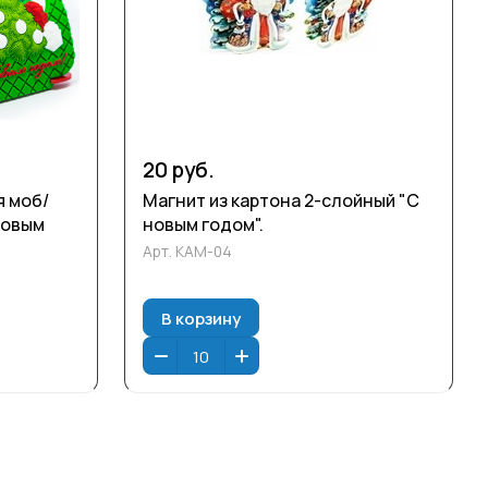
20 руб.
я моб/
Магнит из картона 2-слойный "С
Новым
новым годом".
Арт.
КАМ-04
В корзину