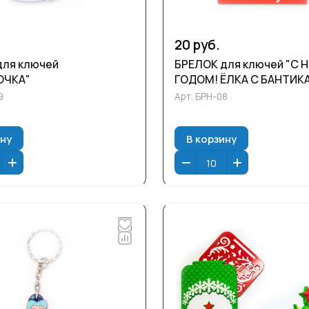
20 руб.
для ключей
БРЕЛОК для ключей "С
ОЧКА"
ГОДОМ! ЁЛКА С БАНТИК
9
Арт.
БРН-08
ину
В корзину