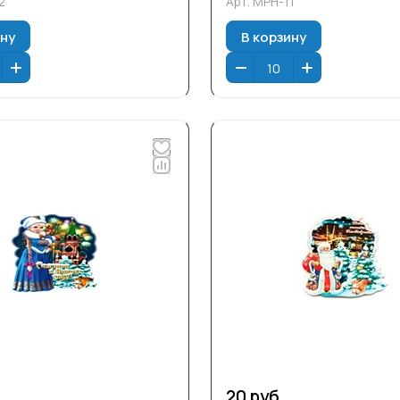
2
Арт.
МРН-11
ину
В корзину
20 руб.