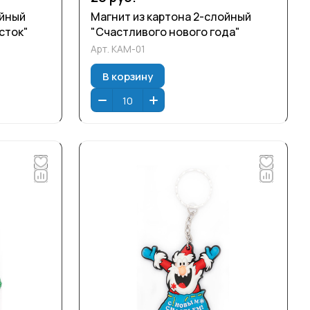
ойный
Магнит из картона 2-слойный
сток"
"Счастливого нового года"
Арт.
КАМ-01
В корзину