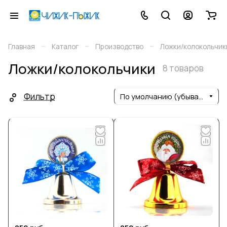
–
–
–
Главная
Каталог
Производство
Ложки/колокольчик
Ложки/колокольчики
8 товаров
Фильтр
По умолчанию (убывание)