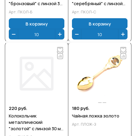
"бронзовый" с линзой 30
"серебряный" с линзой
мм из эпоксидной смолы
30 мм из эпоксидной
Арт.
ПКОЛ-Б
Арт.
ПКОЛ-С
смолы
В корзину
В корзину
220 руб.
180 руб.
Колокольчик
Чайная ложка золото
металлический
Арт.
ПЛОЖ-З
"золотой" с линзой 30 мм
из эпоксидной смолы