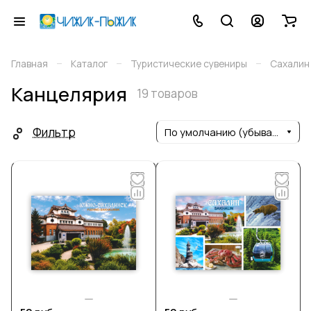
–
–
–
Главная
Каталог
Туристические сувениры
Сахалин
Канцелярия
19 товаров
Фильтр
По умолчанию (убывание)