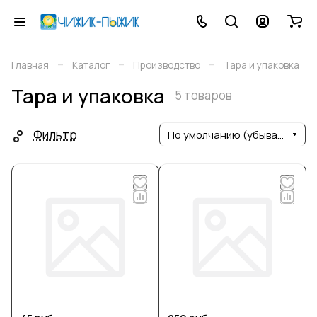
–
–
–
Главная
Каталог
Производство
Тара и упаковка
Тара и упаковка
5 товаров
Фильтр
По умолчанию (убывание)