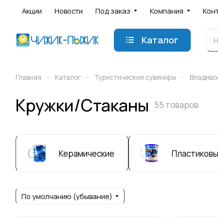
Акции
Новости
Под заказ
Компания
Кон
Каталог
–
–
–
Главная
Каталог
Туристические сувениры
Владиво
Кружки/Стаканы
55 товаров
Керамические
Пластиков
По умолчанию (убывание)