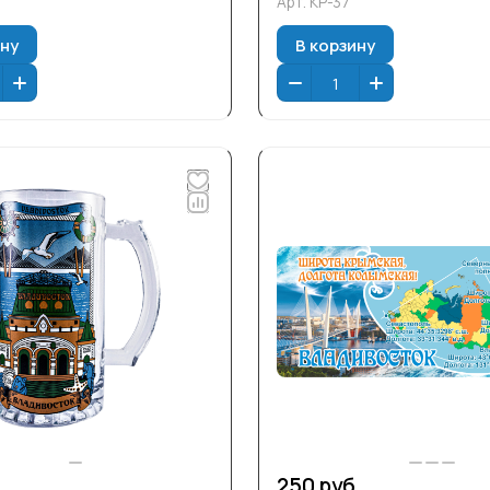
Арт.
КР-37
ину
В корзину
.
250 руб.