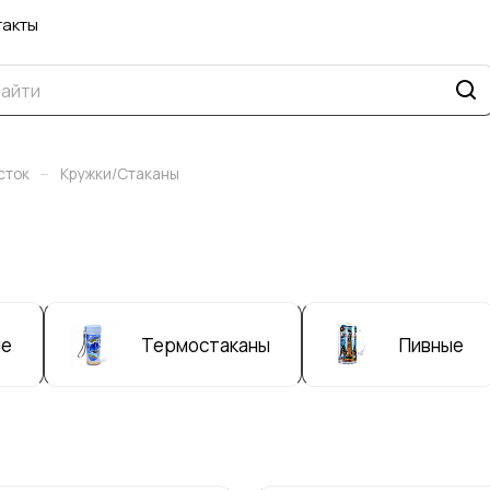
такты
–
сток
Кружки/Стаканы
ые
Термостаканы
Пивные