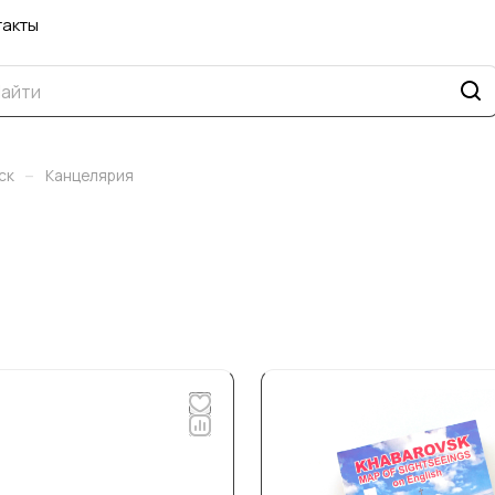
такты
–
ск
Канцелярия