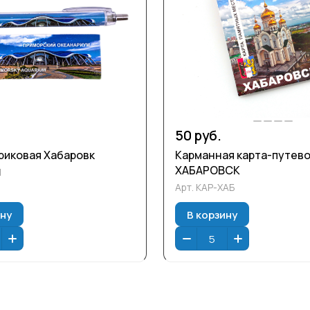
50 руб.
риковая Хабаровк
Карманная карта-путев
ХАБАРОВСК
1
Арт.
КАР-ХАБ
ину
В корзину