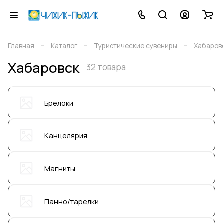
–
–
–
Главная
Каталог
Туристические сувениры
Хабаров
Хабаровск
32 товара
Брелоки
Канцелярия
Магниты
Панно/тарелки