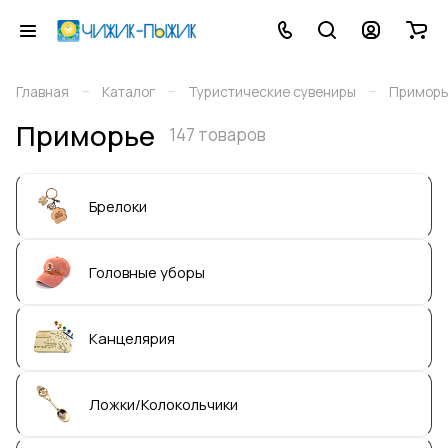
–
–
–
Главная
Каталог
Туристические сувениры
Приморь
Приморье
147 товаров
Брелоки
Головные уборы
Канцелярия
Ложки/Колокольчики