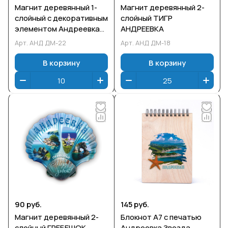
Магнит деревянный 1-
Магнит деревянный 2-
слойный с декоративным
слойный ТИГР
элементом Андреевка
АНДРЕЕВКА
Гребешок
Арт.
АНД ДМ-22
Арт.
АНД ДМ-18
В корзину
В корзину
90 руб.
145 руб.
Магнит деревянный 2-
Блокнот А7 с печатью
слойный ГРЕБЕШОК
Андреевка Звезда