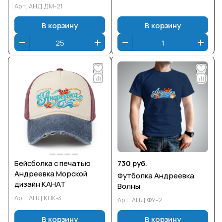
Арт.
АНД ДМ-21
В корзину
В корзину
Бейсболка с печатью
730 руб.
Андреевка Морской
Футболка Андреевка
дизайн КАНАТ
Волны
Арт.
АНД КПК-3
Арт.
АНД ФУ-2
В корзину
В корзину