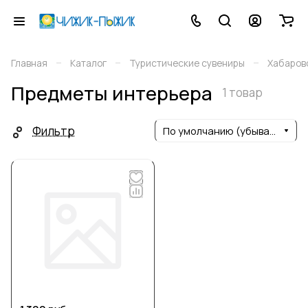
–
–
–
Главная
Каталог
Туристические сувениры
Хабаров
Предметы интерьера
1 товар
Фильтр
По умолчанию (убывание)