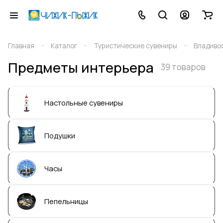
–
–
–
Главная
Каталог
Туристические сувениры
Владиво
Предметы интерьера
39 товаров
Настольные сувениры
Подушки
Часы
Пепельницы