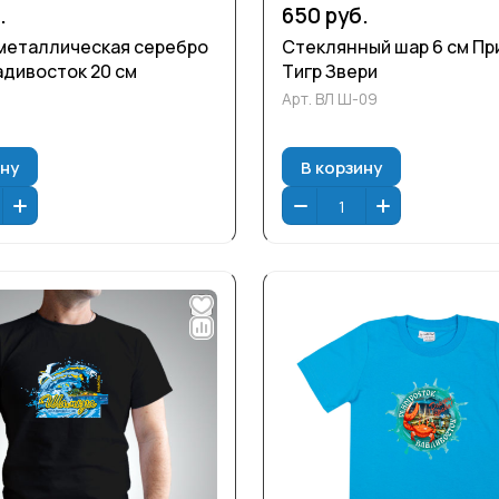
.
650 руб.
металлическая серебро
Стеклянный шар 6 см П
дивосток 20 см
Тигр Звери
Арт.
ВЛ Ш-09
ину
В корзину