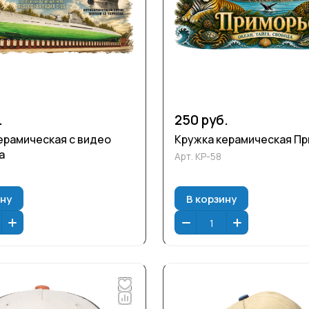
.
250 руб.
ерамическая с видео
Кружка керамическая П
а
Арт.
КР-58
ину
В корзину