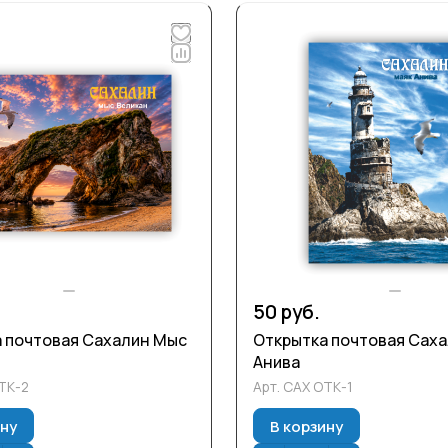
50 руб.
 почтовая Сахалин Мыс
Открытка почтовая Сах
Анива
ТК-2
Арт.
САХ ОТК-1
ину
В корзину